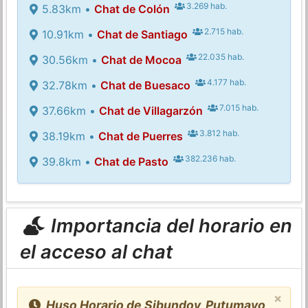
3.269 hab.
5.83km •
Chat de Colón
2.715 hab.
10.91km •
Chat de Santiago
22.035 hab.
30.56km •
Chat de Mocoa
4.177 hab.
32.78km •
Chat de Buesaco
7.015 hab.
37.66km •
Chat de Villagarzón
3.812 hab.
38.19km •
Chat de Puerres
382.236 hab.
39.8km •
Chat de Pasto
Importancia del horario en
el acceso al chat
×
Huso Horario de Sibundoy, Putumayo