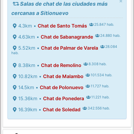
×
Salas de chat de las ciudades más
cercanas a Sitionuevo
25.847 hab.
4.3km •
Chat de Santo Tomás
24.880 hab.
4.63km •
Chat de Sabanagrande
28.084
5.52km •
Chat de Palmar de Varela
hab.
8.308 hab.
8.38km •
Chat de Remolino
101.534 hab.
10.82km •
Chat de Malambo
11.727 hab.
14.5km •
Chat de Polonuevo
11.221 hab.
15.36km •
Chat de Ponedera
342.556 hab.
16.39km •
Chat de Soledad