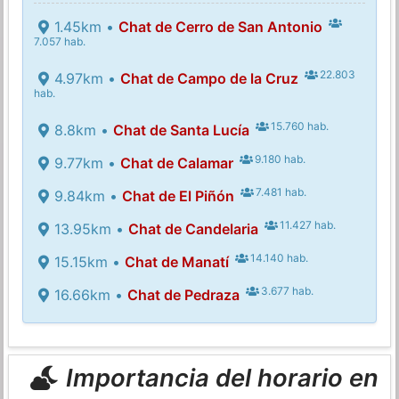
1.45km •
Chat de Cerro de San Antonio
7.057 hab.
22.803
4.97km •
Chat de Campo de la Cruz
hab.
15.760 hab.
8.8km •
Chat de Santa Lucía
9.180 hab.
9.77km •
Chat de Calamar
7.481 hab.
9.84km •
Chat de El Piñón
11.427 hab.
13.95km •
Chat de Candelaria
14.140 hab.
15.15km •
Chat de Manatí
3.677 hab.
16.66km •
Chat de Pedraza
Importancia del horario en