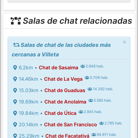
Salas de chat relacionadas
×
Salas de chat de las ciudades más
cercanas a Villeta
2.948 hab.
6.2km •
Chat de Sasaima
5.706 hab.
14.46km •
Chat de La Vega
14.392 hab.
15.03km •
Chat de Guaduas
5.585 hab.
19.69km •
Chat de Anolaima
2.945 hab.
19.84km •
Chat de Útica
2.785 hab.
20.14km •
Chat de San Francisco
94.611 hab.
25.29km •
Chat de Facatativá