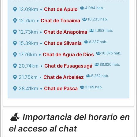
4.084 hab.
12.09km •
Chat de Apulo
10.235 hab.
12.7km •
Chat de Tocaima
4.953 hab.
12.73km •
Chat de Anapoima
8.237 hab.
15.39km •
Chat de Silvania
10.875 hab.
17.76km •
Chat de Agua de Dios
88.820 hab.
20.74km •
Chat de Fusagasugá
5.252 hab.
21.75km •
Chat de Arbeláez
3.169 hab.
28.41km •
Chat de Pasca
Importancia del horario en
el acceso al chat