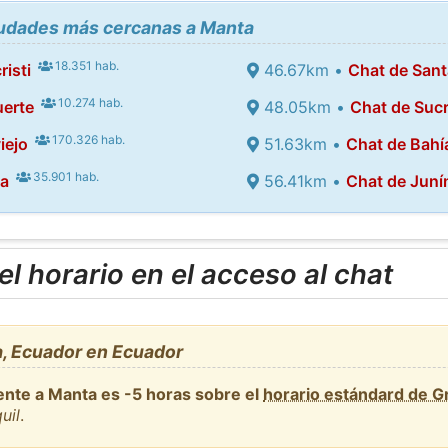
ciudades más cercanas a Manta
18.351 hab.
isti
46.67km •
Chat de San
10.274 hab.
uerte
48.05km •
Chat de Suc
170.326 hab.
iejo
51.63km •
Chat de Bahí
35.901 hab.
pa
56.41km •
Chat de Juní
l horario en el acceso al chat
, Ecuador en Ecuador
ente a Manta es -5 horas sobre el
horario estándard de 
uil
.