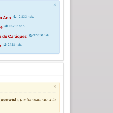
×
12.833 hab.
ta Ana
15.286 hab.
re
37.056 hab.
a de Caráquez
9.128 hab.
n
×
Greenwich
,
perteneciendo a la