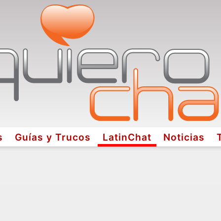
s
Guías y Trucos
LatinChat
Noticias