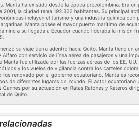
ís. Manta ha existido desde la época precolombina. Era un
e 2001, la ciudad tenía 192.322 habitantes. Su principal ac
económicas incluyen el turismo y una industria química co
margarinas. Manta posee el mayor puerto marítimo de ecuado
amine a su llegada a Ecuador cuando lideraba la misión fr
5.
zó su viaje tierra adentro hacia Quito. Manta tiene un ae
 Alfaro con servicio de línea aérea de pasajeros y una impo
 Manta fue utilizada por las fuerzas aéreas de los EE. UU. 
cóticos y los vuelos de vigilancia contra los carteles colom
 fue renovado por el gobierno ecuatoriano. Manta es recon
pos de diferentes lugares del mundo. El actor ecuatoriano 
 de Cannes por su actuación en Ratas Ratones y Rateros diri
tal de Quito.
 relacionadas