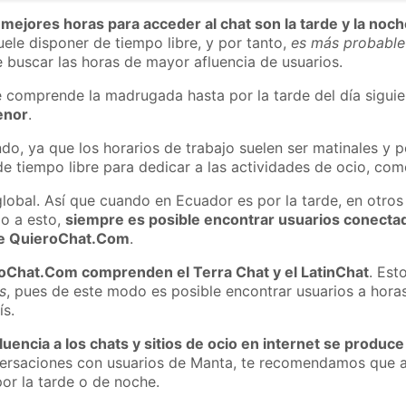
 mejores horas para acceder al chat son la tarde y la noc
ele disponer de tiempo libre, y por tanto,
es más probable
 buscar las horas de mayor afluencia de usuarios.
e comprende la madrugada hasta por la tarde del día sigui
enor
.
do, ya que los horarios de trabajo suelen ser matinales y p
e tiempo libre para dedicar a las actividades de ocio, como
global. Así que cuando en Ecuador es por la tarde, en otros
o a esto,
siempre es posible encontrar usuarios conecta
 de QuieroChat.Com
.
roChat.Com comprenden el Terra Chat y el LatinChat
. Est
s
, pues de este modo es posible encontrar usuarios a hora
ís.
luencia a los chats y sitios de ocio en internet se produce
nversaciones con usuarios de Manta, te recomendamos que a
or la tarde o de noche.