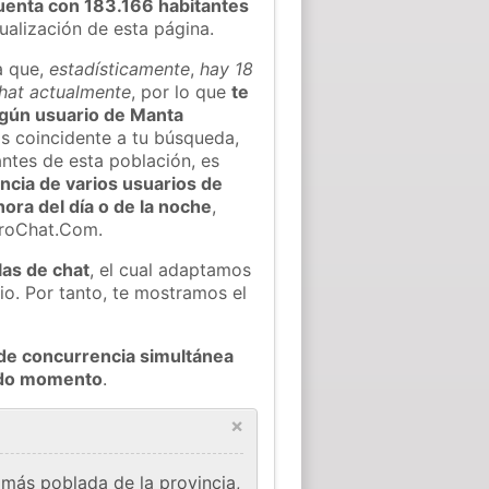
uenta con 183.166 habitantes
tualización de esta página.
a que,
estadísticamente
,
hay 18
chat actualmente
, por lo que
te
algún usuario de Manta
s coincidente a tu búsqueda,
ntes de esta población, es
ncia de varios usuarios de
hora del día o de la noche
,
eroChat.Com.
las de chat
, el cual adaptamos
io. Por tanto, te mostramos el
de concurrencia simultánea
todo momento
.
×
más poblada de la provincia,