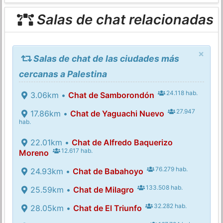
Salas de chat relacionadas
×
Salas de chat de las ciudades más
cercanas a Palestina
24.118 hab.
3.06km •
Chat de Samborondón
27.947
17.86km •
Chat de Yaguachi Nuevo
hab.
22.01km •
Chat de Alfredo Baquerizo
12.617 hab.
Moreno
76.279 hab.
24.93km •
Chat de Babahoyo
133.508 hab.
25.59km •
Chat de Milagro
32.282 hab.
28.05km •
Chat de El Triunfo