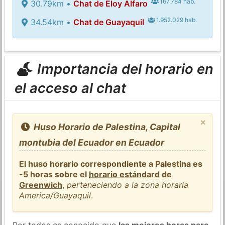
167.784 hab.
30.79km •
Chat de Eloy Alfaro
1.952.029 hab.
34.54km •
Chat de Guayaquil
Importancia del horario en
el acceso al chat
×
Huso Horario de Palestina, Capital
montubia del Ecuador en Ecuador
El huso horario correspondiente a Palestina es
-5 horas sobre el
horario estándard de
Greenwich
,
perteneciendo a la zona horaria
America/Guayaquil
.
Por todos es conocido que
las mejores horas para