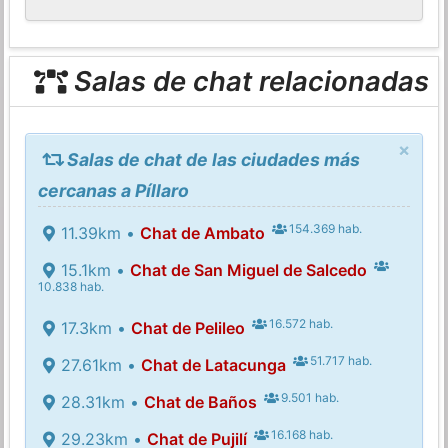
Salas de chat relacionadas
×
Salas de chat de las ciudades más
cercanas a Píllaro
154.369 hab.
11.39km •
Chat de Ambato
15.1km •
Chat de San Miguel de Salcedo
10.838 hab.
16.572 hab.
17.3km •
Chat de Pelileo
51.717 hab.
27.61km •
Chat de Latacunga
9.501 hab.
28.31km •
Chat de Baños
16.168 hab.
29.23km •
Chat de Pujilí