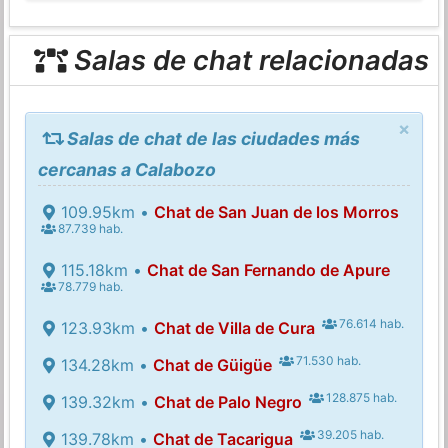
Salas de chat relacionadas
×
Salas de chat de las ciudades más
cercanas a Calabozo
109.95km •
Chat de San Juan de los Morros
87.739 hab.
115.18km •
Chat de San Fernando de Apure
78.779 hab.
76.614 hab.
123.93km •
Chat de Villa de Cura
71.530 hab.
134.28km •
Chat de Güigüe
128.875 hab.
139.32km •
Chat de Palo Negro
39.205 hab.
139.78km •
Chat de Tacarigua