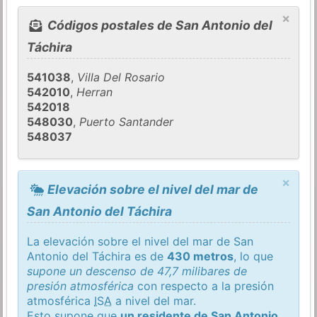
×
Códigos postales de San Antonio del
Táchira
541038
,
Villa Del Rosario
542010
,
Herran
542018
548030
,
Puerto Santander
548037
×
Elevación sobre el nivel del mar de
San Antonio del Táchira
La elevación sobre el nivel del mar de San
Antonio del Táchira es de
430 metros
, lo que
supone un descenso de 47,7 milibares de
presión atmosférica
con respecto a la presión
atmosférica
ISA
a nivel del mar.
Esto supone que
un residente de San Antonio