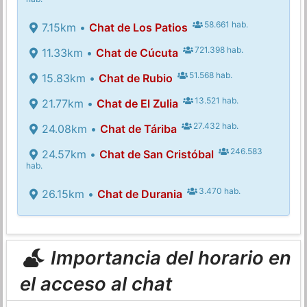
58.661 hab.
7.15km •
Chat de Los Patios
721.398 hab.
11.33km •
Chat de Cúcuta
51.568 hab.
15.83km •
Chat de Rubio
13.521 hab.
21.77km •
Chat de El Zulia
27.432 hab.
24.08km •
Chat de Táriba
246.583
24.57km •
Chat de San Cristóbal
hab.
3.470 hab.
26.15km •
Chat de Durania
Importancia del horario en
el acceso al chat