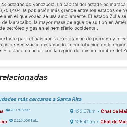
 23 estados de Venezuela. La capital del estado es maracai
 3,704,404, la población más grande entre los estados de 
la en el que voseo se usa ampliamente. El estado Zulia se
o de Maracaibo, la mayor masa de agua de su tipo en Améri
e petróleo y gas en el hemisferio occidental.
rtante para el país por su explotación de petróleo y mine
ícolas de Venezuela, destacando la contribución de la regi
e. El estado coincide con la región del mismo nombre del Zu
 relacionadas
iudades más cercanas a Santa Rita
200.818 hab.
as
122.67km •
Chat de Ma
2.225.000 hab.
ibo
125.41km •
Chat de Ma