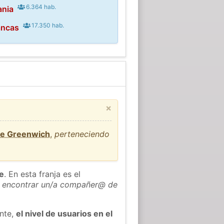
6.364 hab.
ania
17.350 hab.
ancas
×
de Greenwich
,
perteneciendo
he
. En esta franja es el
 encontrar un/a compañer@ de
ente,
el nivel de usuarios en el