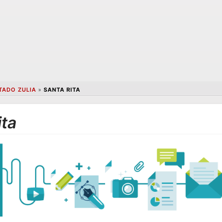
TADO ZULIA
»
SANTA RITA
ita