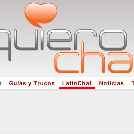
s
Guías y Trucos
LatinChat
Noticias