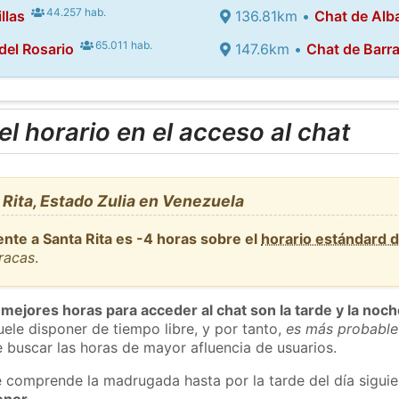
44.257 hab.
llas
136.81km •
Chat de Alb
65.011 hab.
 del Rosario
147.6km •
Chat de Barr
l horario en el acceso al chat
Rita, Estado Zulia en Venezuela
nte a Santa Rita es -4 horas sobre el
horario estándard 
racas
.
 mejores horas para acceder al chat son la tarde y la noc
ele disponer de tiempo libre, y por tanto,
es más probable
 buscar las horas de mayor afluencia de usuarios.
e comprende la madrugada hasta por la tarde del día sigui
enor
.