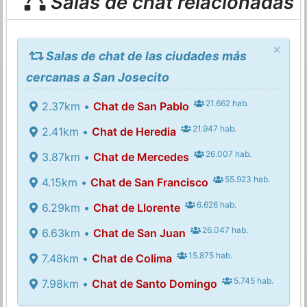
Salas de chat relacionadas
×
Salas de chat de las ciudades más
cercanas a San Josecito
21.662 hab.
2.37km •
Chat de San Pablo
21.947 hab.
2.41km •
Chat de Heredia
26.007 hab.
3.87km •
Chat de Mercedes
55.923 hab.
4.15km •
Chat de San Francisco
6.626 hab.
6.29km •
Chat de Llorente
26.047 hab.
6.63km •
Chat de San Juan
15.875 hab.
7.48km •
Chat de Colima
5.745 hab.
7.98km •
Chat de Santo Domingo