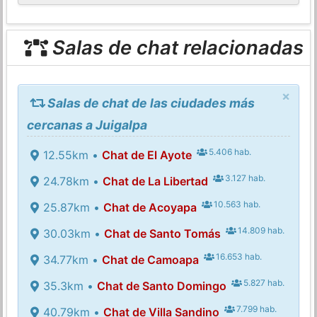
Salas de chat relacionadas
×
Salas de chat de las ciudades más
cercanas a Juigalpa
5.406 hab.
12.55km •
Chat de El Ayote
3.127 hab.
24.78km •
Chat de La Libertad
10.563 hab.
25.87km •
Chat de Acoyapa
14.809 hab.
30.03km •
Chat de Santo Tomás
16.653 hab.
34.77km •
Chat de Camoapa
5.827 hab.
35.3km •
Chat de Santo Domingo
7.799 hab.
40.79km •
Chat de Villa Sandino