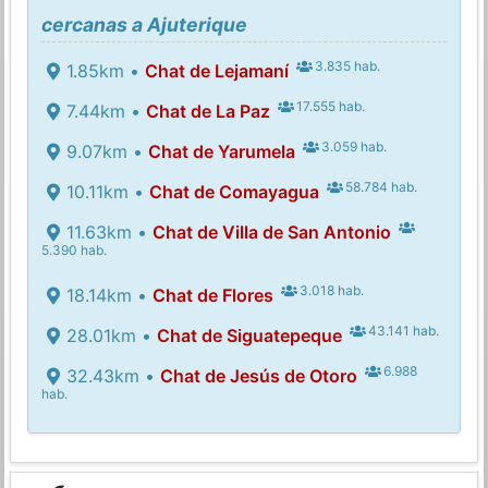
cercanas a Ajuterique
3.835 hab.
1.85km •
Chat de Lejamaní
17.555 hab.
7.44km •
Chat de La Paz
3.059 hab.
9.07km •
Chat de Yarumela
58.784 hab.
10.11km •
Chat de Comayagua
11.63km •
Chat de Villa de San Antonio
5.390 hab.
3.018 hab.
18.14km •
Chat de Flores
43.141 hab.
28.01km •
Chat de Siguatepeque
6.988
32.43km •
Chat de Jesús de Otoro
hab.