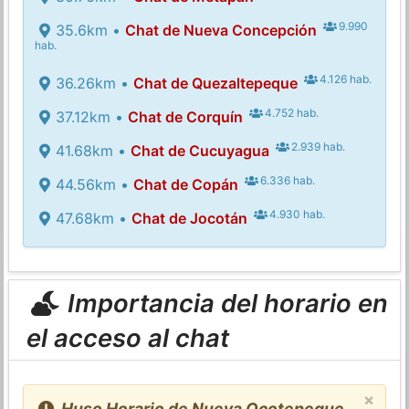
9.990
35.6km •
Chat de Nueva Concepción
hab.
4.126 hab.
36.26km •
Chat de Quezaltepeque
4.752 hab.
37.12km •
Chat de Corquín
2.939 hab.
41.68km •
Chat de Cucuyagua
6.336 hab.
44.56km •
Chat de Copán
4.930 hab.
47.68km •
Chat de Jocotán
Importancia del horario en
el acceso al chat
×
Huso Horario de Nueva Ocotepeque,