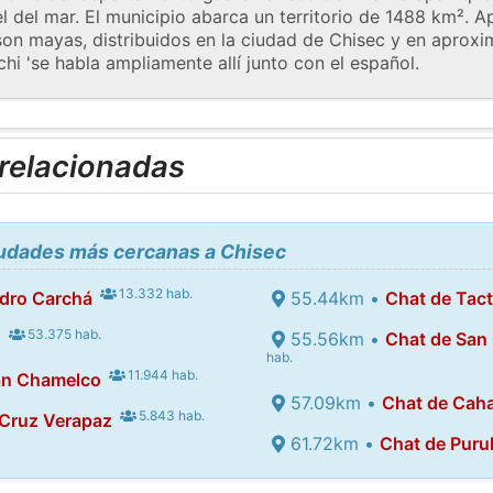
el del mar. El municipio abarca un territorio de 1488 km².
 son mayas, distribuidos en la ciudad de Chisec y en apro
i 'se habla ampliamente allí junto con el español.
 relacionadas
iudades más cercanas a Chisec
13.332 hab.
dro Carchá
55.44km •
Chat de Tact
53.375 hab.
n
55.56km •
Chat de San 
hab.
11.944 hab.
an Chamelco
57.09km •
Chat de Cah
5.843 hab.
 Cruz Verapaz
61.72km •
Chat de Puru