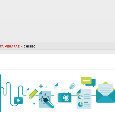
TA VERAPAZ
»
CHISEC