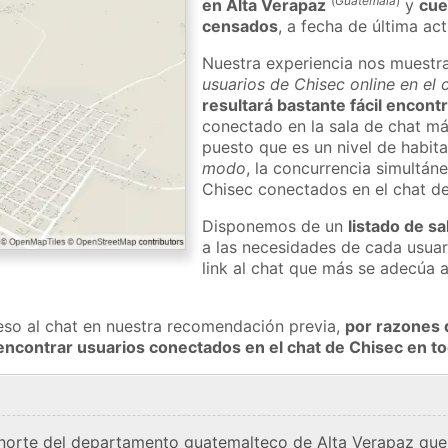
(
Guatemala
)
en Alta Verapaz
y
cue
censados
, a fecha de última ac
Nuestra experiencia nos muestr
usuarios de Chisec online en el
resultará bastante fácil encont
conectado en la sala de chat má
puesto que es un nivel de habita
modo
, la concurrencia simultán
Chisec conectados en el chat d
Disponemos de un
listado de sa
a las necesidades de cada usuar
link al chat que más se adecúa 
eso al chat en nuestra recomendación previa,
por razones 
encontrar usuarios conectados en el chat de Chisec en 
 norte del departamento guatemalteco de Alta Verapaz que