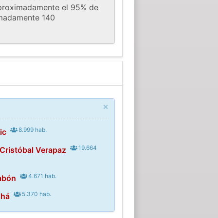
 Aproximadamente el 95% de
ximadamente 140
×
8.999 hab.
ic
19.664
Cristóbal Verapaz
4.671 hab.
abón
5.370 hab.
lhá