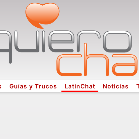
s
Guías y Trucos
LatinChat
Noticias