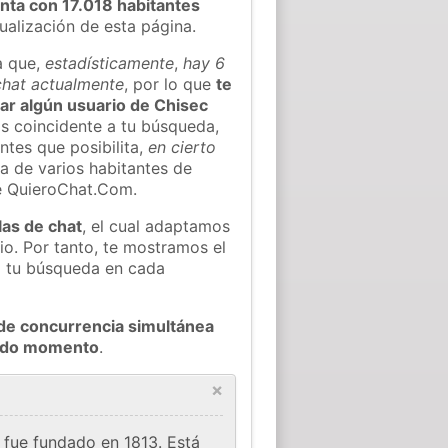
nta con 17.018 habitantes
tualización de esta página.
a que,
estadísticamente
,
hay 6
 chat actualmente
, por lo que
te
rar algún usuario de Chisec
s coincidente a tu búsqueda,
ntes que posibilita,
en cierto
ea de varios habitantes de
e QuieroChat.Com.
las de chat
, el cual adaptamos
io. Por tanto, te mostramos el
a tu búsqueda en cada
de concurrencia simultánea
todo momento
.
×
 fue fundado en 1813. Está