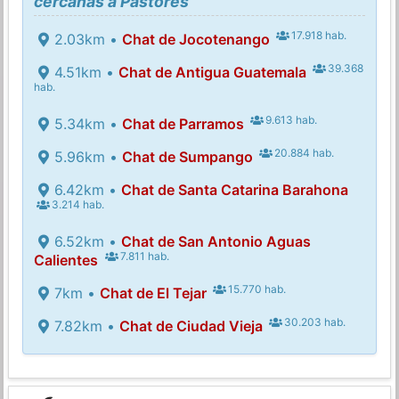
cercanas a Pastores
17.918 hab.
2.03km •
Chat de Jocotenango
39.368
4.51km •
Chat de Antigua Guatemala
hab.
9.613 hab.
5.34km •
Chat de Parramos
20.884 hab.
5.96km •
Chat de Sumpango
6.42km •
Chat de Santa Catarina Barahona
3.214 hab.
6.52km •
Chat de San Antonio Aguas
7.811 hab.
Calientes
15.770 hab.
7km •
Chat de El Tejar
30.203 hab.
7.82km •
Chat de Ciudad Vieja