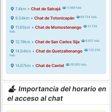
11.966 hab.
7.4km •
Chat de Salcajá
69.734 hab.
9.54km •
Chat de Totonicapán
31.739
11.65km •
Chat de Momostenango
hab.
6.831 hab.
12.19km •
Chat de San Carlos Sija
132.230
14.64km •
Chat de Quetzaltenango
hab.
26.063 hab.
14.87km •
Chat de Cantel
Importancia del horario en
el acceso al chat