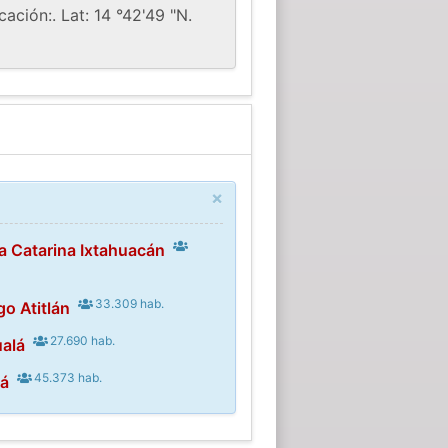
ción:. Lat: 14 °42'49 "N.
×
a Catarina Ixtahuacán
33.309 hab.
go Atitlán
27.690 hab.
alá
45.373 hab.
lá