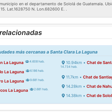
municipio en el departamento de Sololá de Guatemala. Ubica
 15. Lat.1628750 N. Lon.682600 E. .
 relacionadas
iudades más cercanas a Santa Clara La Laguna
4.608 hab.
an La Laguna
10.94km •
Chat de Sant
14.734 hab.
6.186 hab.
lo La Laguna
11.7km •
Chat de Santia
9.681 hab.
ro La Laguna
14.28km •
Chat de Nahu
2.681 hab.
rcos La Laguna
14.38km •
Chat de Solo