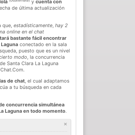
(
Guatemala
)
lolá
y
cuenta con
fecha de última actualización
a que,
estadísticamente
,
hay 2
na online en el chat
ltará bastante fácil encontrar
a Laguna
conectado en la sala
squeda, puesto que es un nivel
cierto modo
, la concurrencia
 de Santa Clara La Laguna
oChat.Com.
las de chat
, el cual adaptamos
decúa a tu búsqueda en cada
de concurrencia simultánea
a La Laguna en todo momento
.
×