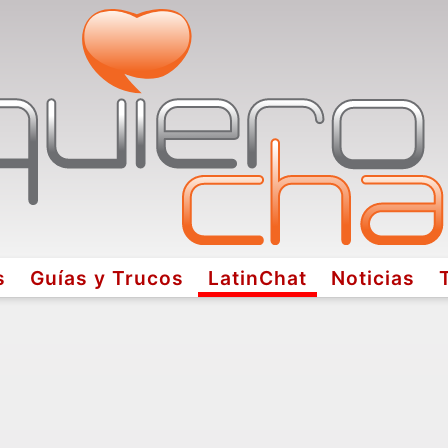
s
Guías y Trucos
LatinChat
Noticias