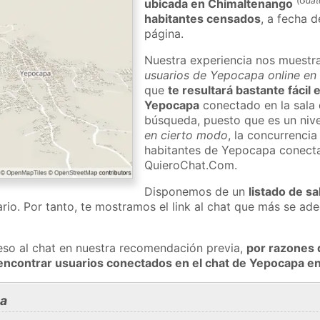
(
Guat
ubicada en Chimaltenango
habitantes censados
, a fecha d
página.
Nuestra experiencia nos muestr
usuarios de Yepocapa online en 
que
te resultará bastante fácil
Yepocapa
conectado en la sala 
búsqueda, puesto que es un nivel
en cierto modo
, la concurrencia
habitantes de Yepocapa conecta
QuieroChat.Com.
Disponemos de un
listado de sa
rio. Por tanto, te mostramos el link al chat que más se a
eso al chat en nuestra recomendación previa,
por razones 
encontrar usuarios conectados en el chat de Yepocapa 
a