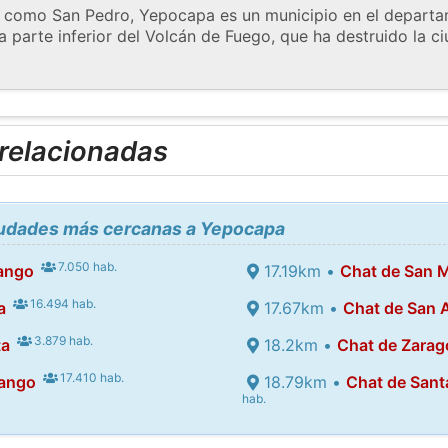
 como San Pedro, Yepocapa es un municipio en el depart
 parte inferior del Volcán de Fuego, que ha destruido la ci
 relacionadas
ciudades más cercanas a Yepocapa
7.050 hab.
ango
17.19km •
Chat de San 
16.494 hab.
a
17.67km •
Chat de San 
3.879 hab.
ta
18.2km •
Chat de Zarag
17.410 hab.
nango
18.79km •
Chat de Sant
hab.