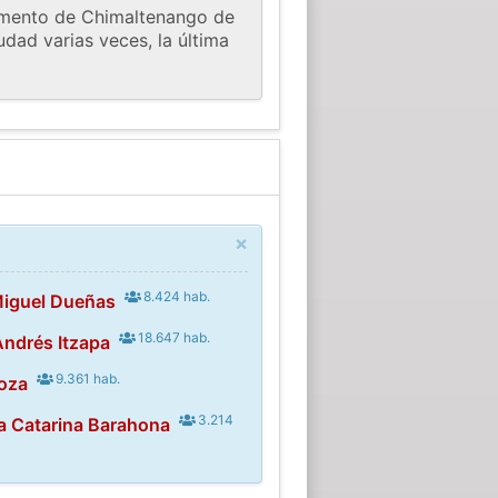
amento de Chimaltenango de
udad varias veces, la última
×
8.424 hab.
Miguel Dueñas
18.647 hab.
Andrés Itzapa
9.361 hab.
oza
3.214
a Catarina Barahona