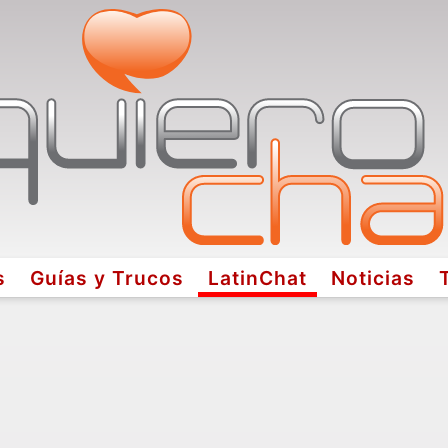
s
Guías y Trucos
LatinChat
Noticias