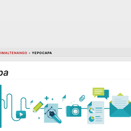
HIMALTENANGO
»
YEPOCAPA
pa