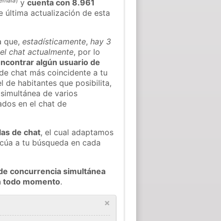
emala
)
y
cuenta con 8.961
e última actualización de esta
a que,
estadísticamente
,
hay 3
el chat actualmente
, por lo
 encontrar algún usuario de
de chat más coincidente a tu
 de habitantes que posibilita,
 simultánea de varios
dos en el chat de
las de chat
, el cual adaptamos
decúa a tu búsqueda en cada
de concurrencia simultánea
en todo momento
.
×