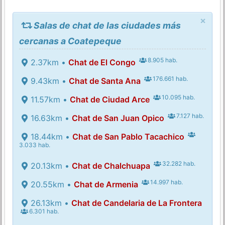
×
Salas de chat de las ciudades más
cercanas a Coatepeque
8.905 hab.
2.37km •
Chat de El Congo
176.661 hab.
9.43km •
Chat de Santa Ana
10.095 hab.
11.57km •
Chat de Ciudad Arce
7.127 hab.
16.63km •
Chat de San Juan Opico
18.44km •
Chat de San Pablo Tacachico
3.033 hab.
32.282 hab.
20.13km •
Chat de Chalchuapa
14.997 hab.
20.55km •
Chat de Armenia
26.13km •
Chat de Candelaria de La Frontera
6.301 hab.