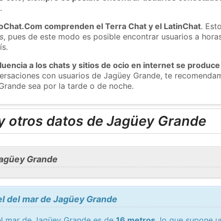
m
.
roChat.Com comprenden el Terra Chat y el LatinChat
. Est
s
, pues de este modo es posible encontrar usuarios a hora
ís.
luencia a los chats y sitios de ocio en internet se produce
nversaciones con usuarios de Jagüey Grande, te recomenda
Grande sea por la tarde o de noche.
y otros datos de Jagüey Grande
Jagüey Grande
el del mar de Jagüey Grande
del mar de Jagüey Grande es de
16 metros
, lo que
supone un