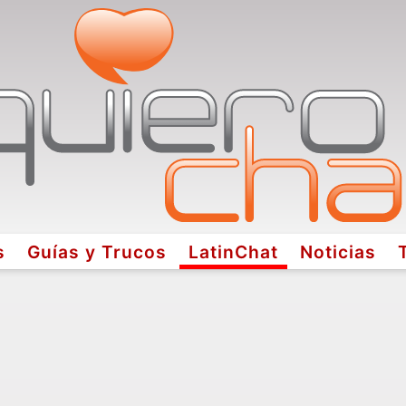
s
Guías y Trucos
LatinChat
Noticias