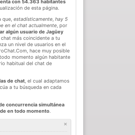
enta con 54.363 habitantes
tualización de esta página.
a que,
estadísticamente
,
hay 5
e en el chat actualmente
, por
trar algún usuario de Jagüey
 chat más coincidente a tu
za un nivel de usuarios en el
ieroChat.Com, hace muy posible
 todo momento algún habitante
o habitual del chat de
las de chat
, el cual adaptamos
decúa a tu búsqueda en cada
de concurrencia simultánea
ande en todo momento
.
×