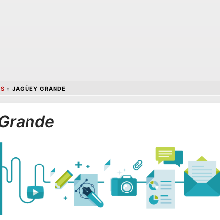
AS
»
JAGÜEY GRANDE
 Grande