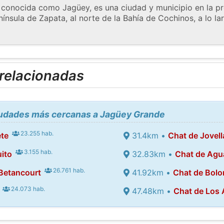
conocida como Jagüey, es una ciudad y municipio en la pr
nínsula de Zapata, al norte de la Bahía de Cochinos, a lo lar
 relacionadas
ciudades más cercanas a Jagüey Grande
23.255 hab.
ete
31.4km •
Chat de Jovel
3.155 hab.
ito
32.83km •
Chat de Agu
26.761 hab.
Betancourt
41.92km •
Chat de Bol
24.073 hab.
47.48km •
Chat de Los