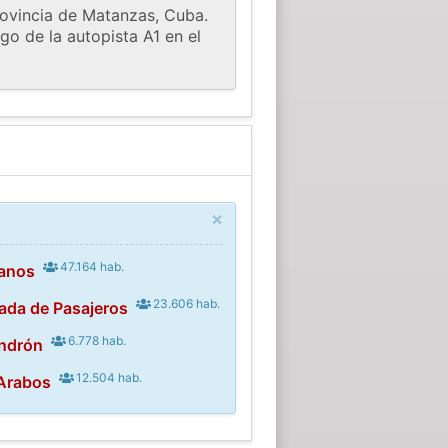
ovincia de Matanzas, Cuba.
go de la autopista A1 en el
×
47.164 hab.
lanos
23.606 hab.
ada de Pasajeros
6.778 hab.
ondrón
12.504 hab.
 Arabos