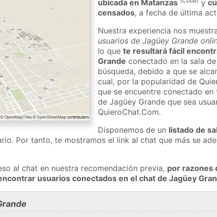
(
Cuba
)
ubicada en Matanzas
y
cu
censados
, a fecha de última ac
Nuestra experiencia nos muestr
usuarios de Jagüey Grande onlin
lo que
te resultará fácil encon
Grande
conectado en la sala de
búsqueda, debido a que se alcan
cual, por la popularidad de Qu
que se encuentre conectado en
de Jagüey Grande que sea usuari
QuieroChat.Com.
Disponemos de un
listado de sa
rio. Por tanto, te mostramos el link al chat que más se a
eso al chat en nuestra recomendación previa,
por razones 
encontrar usuarios conectados en el chat de Jagüey Gr
Grande