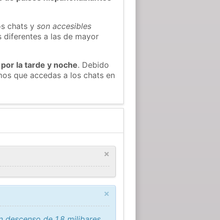
os chats y
son accesibles
s diferentes a las de mayor
 por la tarde y noche
. Debido
mos que accedas a los chats en
×
×
 descenso de 1,8 milibares