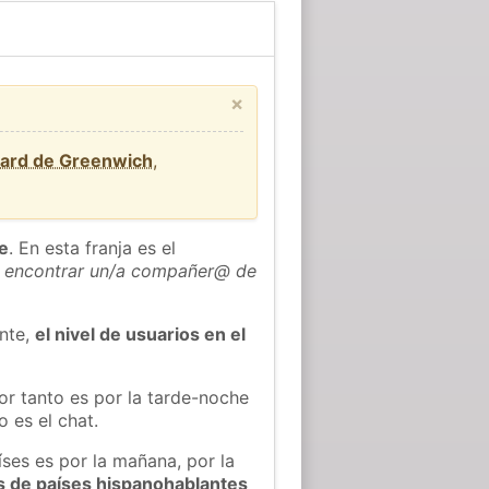
×
dard de Greenwich
,
he
. En esta franja es el
 encontrar un/a compañer@ de
ente,
el nivel de usuarios en el
or tanto es por la tarde-noche
 es el chat.
íses es por la mañana, por la
s de países hispanohablantes