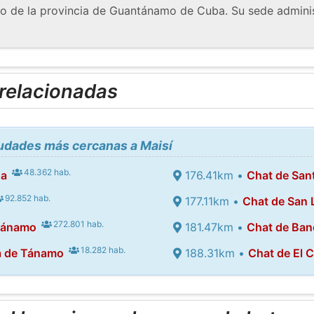
lo de la provincia de Guantánamo de Cuba. Su sede adminis
 relacionadas
iudades más cercanas a Maisí
48.362 hab.
oa
176.41km •
Chat de San
92.852 hab.
177.11km •
Chat de San 
272.801 hab.
tánamo
181.47km •
Chat de Ban
18.282 hab.
a de Tánamo
188.31km •
Chat de El 