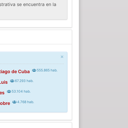
trativa se encuentra en la
×
555.865 hab.
tiago de Cuba
67.293 hab.
Luis
53.104 hab.
es
4.768 hab.
Cobre