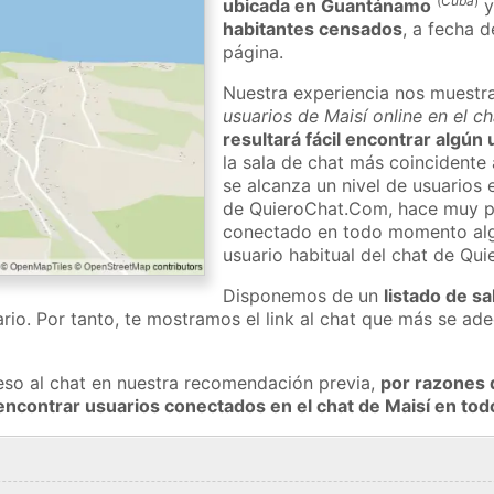
(
Cuba
)
ubicada en Guantánamo
habitantes censados
, a fecha d
página.
Nuestra experiencia nos muestr
usuarios de Maisí online en el c
resultará fácil encontrar algún 
la sala de chat más coincidente
se alcanza un nivel de usuarios e
de QuieroChat.Com, hace muy p
conectado en todo momento alg
usuario habitual del chat de Qu
Disponemos de un
listado de sa
rio. Por tanto, te mostramos el link al chat que más se a
eso al chat en nuestra recomendación previa,
por razones 
encontrar usuarios conectados en el chat de Maisí en t