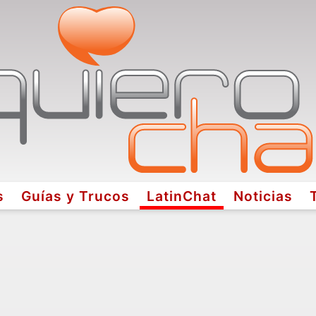
s
Guías y Trucos
LatinChat
Noticias