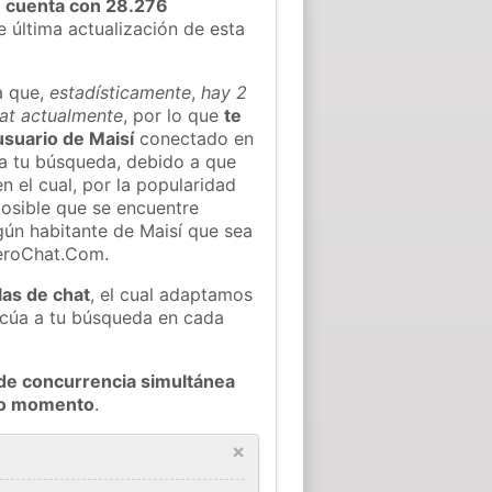
y
cuenta con 28.276
e última actualización de esta
a que,
estadísticamente
,
hay 2
hat actualmente
, por lo que
te
usuario de Maisí
conectado en
 a tu búsqueda, debido a que
n el cual, por la popularidad
osible que se encuentre
ún habitante de Maisí que sea
ieroChat.Com.
las de chat
, el cual adaptamos
decúa a tu búsqueda en cada
de concurrencia simultánea
odo momento
.
×