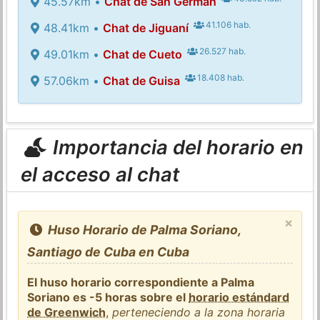
45.57km •
Chat de San Germán
41.106 hab.
48.41km •
Chat de Jiguaní
26.527 hab.
49.01km •
Chat de Cueto
18.408 hab.
57.06km •
Chat de Guisa
Importancia del horario en
el acceso al chat
×
Huso Horario de Palma Soriano,
Santiago de Cuba en Cuba
El huso horario correspondiente a Palma
Soriano es -5 horas sobre el
horario estándard
de Greenwich
,
perteneciendo a la zona horaria