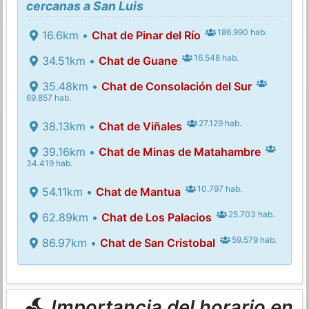
cercanas a San Luis
186.990 hab.
16.6km •
Chat de Pinar del Río
16.548 hab.
34.51km •
Chat de Guane
35.48km •
Chat de Consolación del Sur
69.857 hab.
27.129 hab.
38.13km •
Chat de Viñales
39.16km •
Chat de Minas de Matahambre
34.419 hab.
10.797 hab.
54.11km •
Chat de Mantua
25.703 hab.
62.89km •
Chat de Los Palacios
59.579 hab.
86.97km •
Chat de San Cristobal
Importancia del horario en