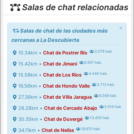
Salas de chat relacionadas
×
Salas de chat de las ciudades más
cercanas a La Descubierta
3.078 hab.
10.34km •
Chat de Postrer Río
6.567 hab.
15.42km •
Chat de Jimaní
4.440 hab.
15.58km •
Chat de Los Ríos
3.713 hab.
16.56km •
Chat de Hondo Valle
9.248 hab.
27.36km •
Chat de Villa Jaragua
5.316 hab.
28.28km •
Chat de Cercado Abajo
13.405 hab.
30.35km •
Chat de Duvergé
18.670 hab.
34.11km •
Chat de Neiba