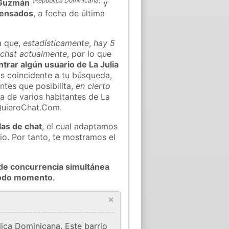
(
República Dominicana
)
 Guzmán
y
censados
, a fecha de última
a que,
estadísticamente
,
hay 5
l chat actualmente
, por lo que
ntrar algún usuario de La Julia
s coincidente a tu búsqueda,
ntes que posibilita,
en cierto
ea de varios habitantes de La
 QuieroChat.Com.
las de chat
, el cual adaptamos
io. Por tanto, te mostramos el
de concurrencia simultánea
 todo momento
.
×
lica Dominicana. Este barrio