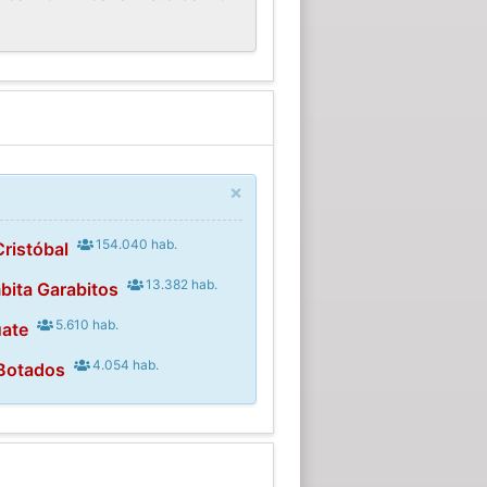
×
154.040 hab.
ristóbal
13.382 hab.
bita Garabitos
5.610 hab.
uate
4.054 hab.
 Botados