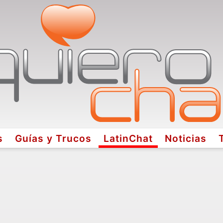
s
Guías y Trucos
LatinChat
Noticias