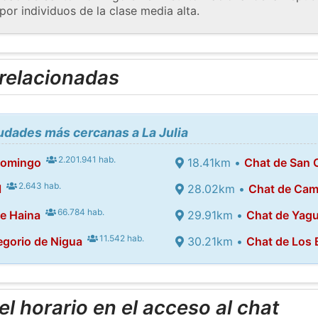
or individuos de la clase media alta.
 relacionadas
iudades más cercanas a La Julia
2.201.941 hab.
Domingo
18.41km •
Chat de San C
2.643 hab.
l
28.02km •
Chat de Cam
66.784 hab.
e Haina
29.91km •
Chat de Yag
11.542 hab.
egorio de Nigua
30.21km •
Chat de Los
l horario en el acceso al chat