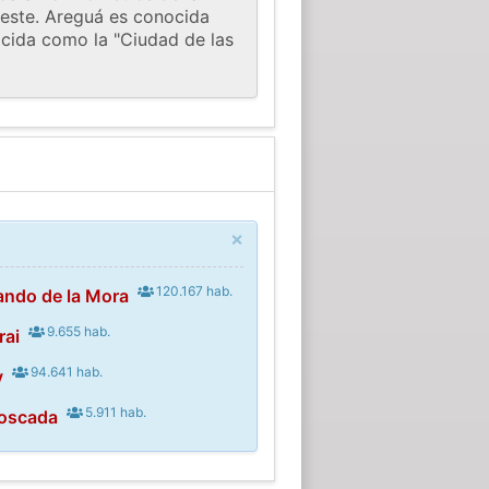
 oeste. Areguá es conocida
ocida como la "Ciudad de las
×
120.167 hab.
ando de la Mora
9.655 hab.
rai
94.641 hab.
y
5.911 hab.
oscada