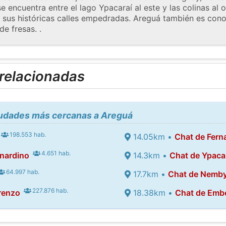
se encuentra entre el lago Ypacaraí al este y las colinas al
 y sus históricas calles empedradas. Areguá también es con
de fresas. .
 relacionadas
ciudades más cercanas a Areguá
198.553 hab.
14.05km •
Chat de Fern
4.651 hab.
nardino
14.3km •
Chat de Ypaca
64.997 hab.
17.7km •
Chat de Nemb
227.876 hab.
renzo
18.38km •
Chat de Emb