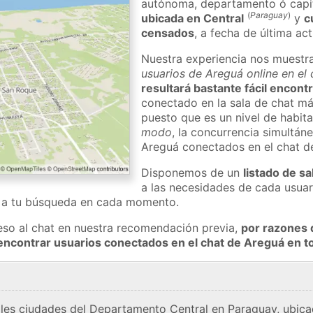
autónoma, departamento ó capit
(
Paraguay
)
ubicada en Central
y
c
censados
, a fecha de última ac
Nuestra experiencia nos muestr
usuarios de Areguá online en el
resultará bastante fácil encont
conectado en la sala de chat má
puesto que es un nivel de habita
modo
, la concurrencia simultán
Areguá conectados en el chat 
Disponemos de un
listado de sa
a las necesidades de cada usuar
a a tu búsqueda en cada momento.
eso al chat en nuestra recomendación previa,
por razones 
encontrar usuarios conectados en el chat de Areguá en
ales ciudades del Departamento Central en Paraguay, ubica