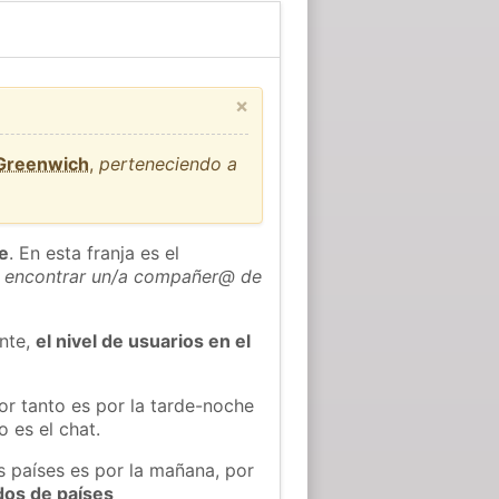
×
 Greenwich
,
perteneciendo a
he
. En esta franja es el
 encontrar un/a compañer@ de
ente,
el nivel de usuarios en el
or tanto es por la tarde-noche
 es el chat.
s países es por la mañana, por
dos de países