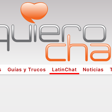
s
Guías y Trucos
LatinChat
Noticias