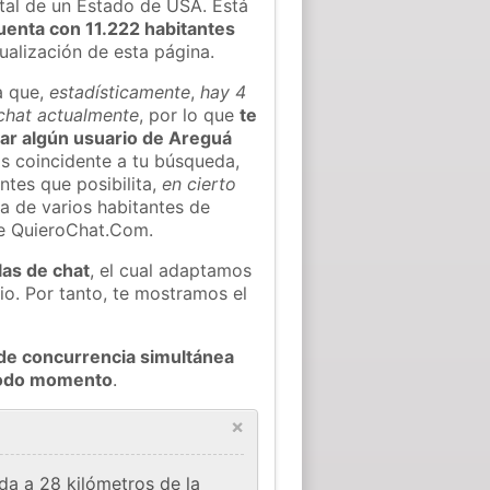
al de un Estado de USA. Está
uenta con 11.222 habitantes
tualización de esta página.
a que,
estadísticamente
,
hay 4
 chat actualmente
, por lo que
te
rar algún usuario de Areguá
s coincidente a tu búsqueda,
ntes que posibilita,
en cierto
ea de varios habitantes de
de QuieroChat.Com.
las de chat
, el cual adaptamos
io. Por tanto, te mostramos el
de concurrencia simultánea
 todo momento
.
×
da a 28 kilómetros de la