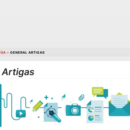
PÚA
»
GENERAL ARTIGAS
 Artigas