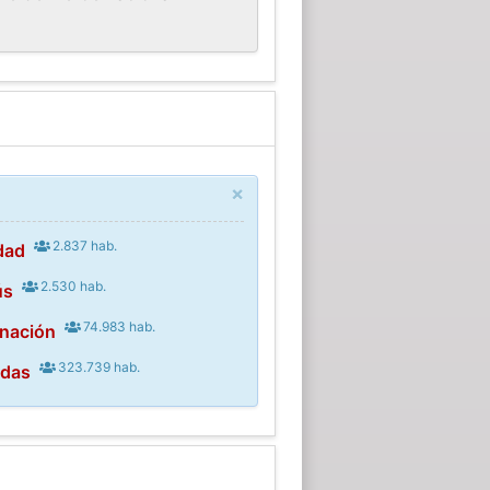
×
2.837 hab.
dad
2.530 hab.
ús
74.983 hab.
rnación
323.739 hab.
adas