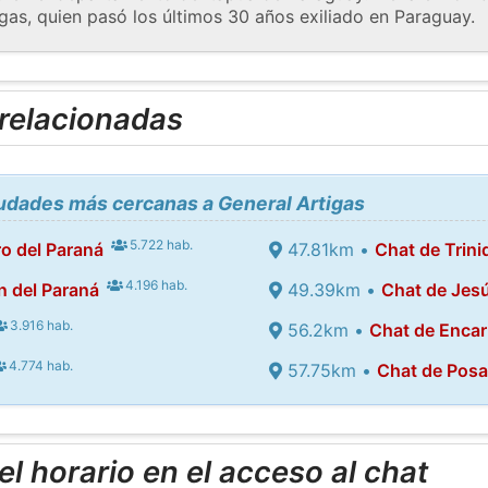
gas, quien pasó los últimos 30 años exiliado en Paraguay.
 relacionadas
iudades más cercanas a General Artigas
5.722 hab.
o del Paraná
47.81km •
Chat de Trini
4.196 hab.
 del Paraná
49.39km •
Chat de Jes
3.916 hab.
56.2km •
Chat de Enca
4.774 hab.
57.75km •
Chat de Pos
l horario en el acceso al chat