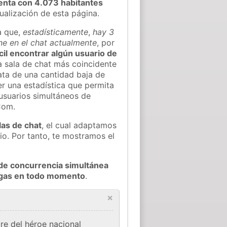
enta con 4.073 habitantes
tualización de esta página.
a que,
estadísticamente
,
hay 3
ne en el chat actualmente
, por
ícil encontrar algún usuario de
 sala de chat más coincidente
ata de una cantidad baja de
er una estadística que permita
 usuarios simultáneos de
Com.
las de chat
, el cual adaptamos
io. Por tanto, te mostramos el
de concurrencia simultánea
tigas en todo momento
.
×
re del héroe nacional