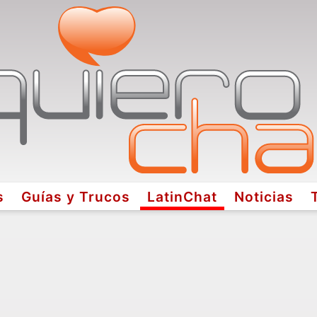
s
Guías y Trucos
LatinChat
Noticias