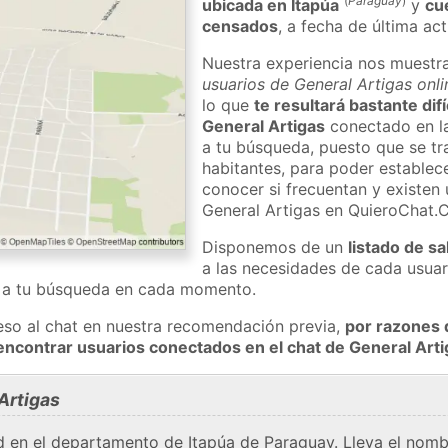
(
Paraguay
)
ubicada en Itapúa
y
cu
censados
, a fecha de última ac
Nuestra experiencia nos muestr
usuarios de General Artigas onli
lo que
te resultará bastante dif
General Artigas
conectado en la
a tu búsqueda, puesto que se tr
habitantes, para poder establec
conocer si frecuentan y existen
General Artigas en QuieroChat.
Disponemos de un
listado de sa
a las necesidades de cada usuar
a a tu búsqueda en cada momento.
eso al chat en nuestra recomendación previa,
por razones 
encontrar usuarios conectados en el chat de General Ar
Artigas
d en el departamento de Itapúa de Paraguay. Lleva el nomb