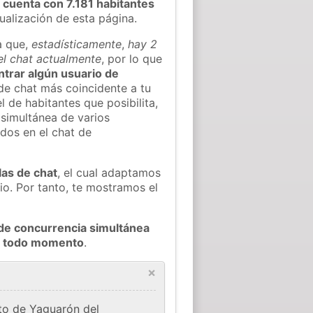
y
cuenta con 7.181 habitantes
tualización de esta página.
a que,
estadísticamente
,
hay 2
el chat actualmente
, por lo que
ontrar algún usuario de
de chat más coincidente a tu
 de habitantes que posibilita,
 simultánea de varios
dos en el chat de
las de chat
, el cual adaptamos
io. Por tanto, te mostramos el
de concurrencia simultánea
en todo momento
.
×
ito de Yaguarón del