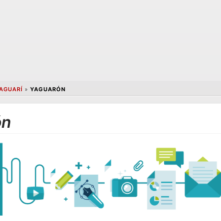
AGUARÍ
»
YAGUARÓN
ón