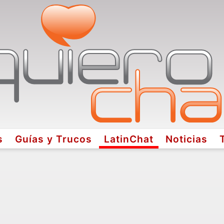
s
Guías y Trucos
LatinChat
Noticias