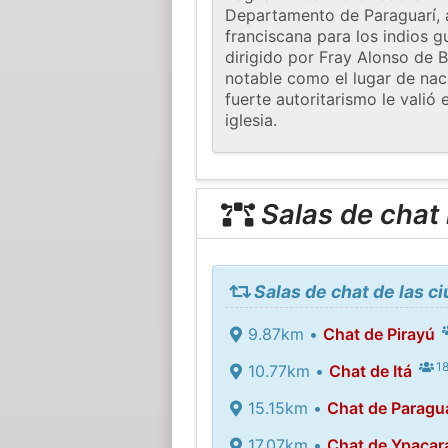
Departamento de Paraguarí, 
franciscana para los indios g
dirigido por Fray Alonso de
notable como el lugar de na
fuerte autoritarismo le vali
iglesia.
Salas de chat
Salas de chat de las 
9.87km •
Chat de Pirayú
18
10.77km •
Chat de Itá
15.15km •
Chat de Paragua
17.07km •
Chat de Ypacar