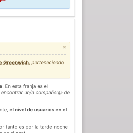
×
de Greenwich
,
perteneciendo
he
. En esta franja es el
 encontrar un/a compañer@ de
ente,
el nivel de usuarios en el
or tanto es por la tarde-noche
 es el chat.