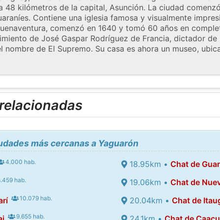
a 48 kilómetros de la capital, Asunción. La ciudad comenz
uaraníes. Contiene una iglesia famosa y visualmente impresi
 Buenaventura, comenzó en 1640 y tomó 60 años en comple
cimiento de José Gaspar Rodríguez de Francia, dictador d
ó el nombre de El Supremo. Su casa es ahora un museo, ubic
 relacionadas
ciudades más cercanas a Yaguarón
4.000 hab.
18.95km •
Chat de Gua
.459 hab.
19.06km •
Chat de Nueva
10.079 hab.
rí
20.04km •
Chat de Itau
9.655 hab.
ai
24.1km •
Chat de Caac