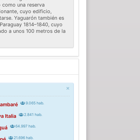
ó como una reserva
onante, cuyo edificio,
tarse. Yaguarón también es
e Paraguay 1814–1840, cuyo
ado a unos 100 metros de la
×
9.065 hab.
rambaré
2.841 hab.
 Italia
64.997 hab.
guá
21.696 hab.
upé