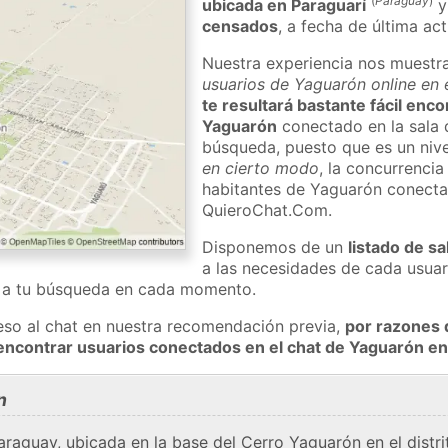
(
Paraguay
)
ubicada en Paraguarí
censados
, a fecha de última ac
Nuestra experiencia nos muestr
usuarios de Yaguarón online en 
te resultará bastante fácil enc
Yaguarón
conectado en la sala 
búsqueda, puesto que es un nivel
en cierto modo
, la concurrencia
habitantes de Yaguarón conecta
QuieroChat.Com.
Disponemos de un
listado de sa
a las necesidades de cada usuar
a a tu búsqueda en cada momento.
eso al chat en nuestra recomendación previa,
por razones 
encontrar usuarios conectados en el chat de Yaguarón 
n
raguay, ubicada en la base del Cerro Yaguarón en el distr