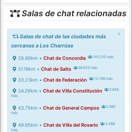
Salas de chat relacionadas
×
Salas de chat de las ciudades más
cercanas a Los Charrúas
145.210 hab.
28.88km •
Chat de Concordia
99.823 hab.
31.19km •
Chat de Salto
13.789 hab.
33.23km •
Chat de Federación
2.846
34.26km •
Chat de Villa Constitución
hab.
2.982
43.75km •
Chat de General Campos
hab.
3.488
49.65km •
Chat de Villa del Rosario
hab.