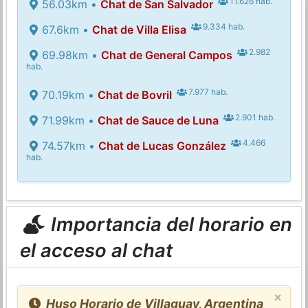
11.626 hab.
56.03km •
Chat de San Salvador
9.334 hab.
67.6km •
Chat de Villa Elisa
2.982
69.98km •
Chat de General Campos
hab.
7.977 hab.
70.19km •
Chat de Bovril
2.901 hab.
71.99km •
Chat de Sauce de Luna
4.466
74.57km •
Chat de Lucas González
hab.
Importancia del horario en
el acceso al chat
×
Huso Horario de Villaguay, Argentina