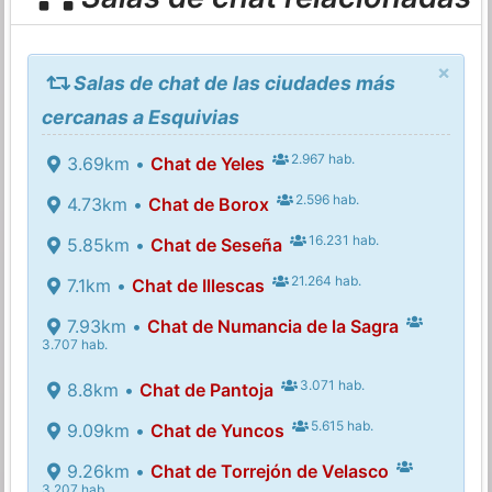
×
Salas de chat de las ciudades más
cercanas a Esquivias
2.967 hab.
3.69km •
Chat de Yeles
2.596 hab.
4.73km •
Chat de Borox
16.231 hab.
5.85km •
Chat de Seseña
21.264 hab.
7.1km •
Chat de Illescas
7.93km •
Chat de Numancia de la Sagra
3.707 hab.
3.071 hab.
8.8km •
Chat de Pantoja
5.615 hab.
9.09km •
Chat de Yuncos
9.26km •
Chat de Torrejón de Velasco
3.207 hab.