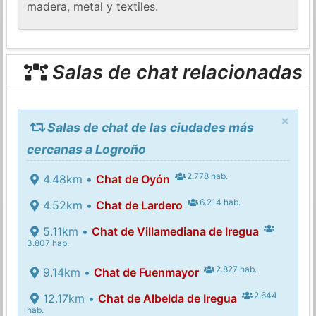
madera, metal y textiles.
Salas de chat relacionadas
×
Salas de chat de las ciudades más
cercanas a Logroño
2.778 hab.
4.48km •
Chat de Oyón
6.214 hab.
4.52km •
Chat de Lardero
5.11km •
Chat de Villamediana de Iregua
3.807 hab.
2.827 hab.
9.14km •
Chat de Fuenmayor
2.644
12.17km •
Chat de Albelda de Iregua
hab.