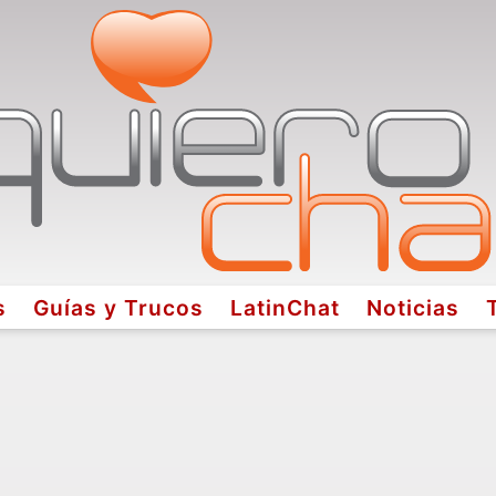
s
Guías y Trucos
LatinChat
Noticias