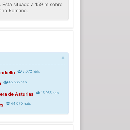
. Está situado a 159 m sobre
perio Romano.
×
3.072 hab.
ndiello
45.565 hab.
a
15.955 hab.
era de Asturias
44.070 hab.
es