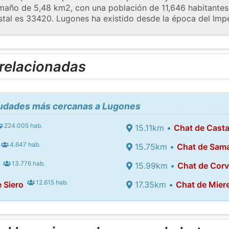
maño de 5,48 km2, con una población de 11,646 habitantes
postal es 33420. Lugones ha existido desde la época del Im
 relacionadas
ciudades más cercanas a Lugones
224.005 hab.
15.11km •
Chat de Casta
4.647 hab.
15.75km •
Chat de Sam
13.776 hab.
15.99km •
Chat de Corv
12.615 hab.
 Siero
17.35km •
Chat de Mier