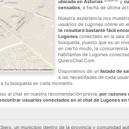
(
España
)
ubicada en Asturias
y
cu
censados
, a fecha de última ac
Nuestra experiencia nos muestr
usuarios de Lugones online en e
te resultará bastante fácil enc
Lugones
conectado en la sala d
búsqueda, puesto que es un nivel
en cierto modo
, la concurrencia
habitantes de Lugones conectad
QuieroChat.Com.
Disponemos de un
listado de sa
a las necesidades de cada usuar
a a tu búsqueda en cada momento.
eso al chat en nuestra recomendación previa,
por razones 
encontrar usuarios conectados en el chat de Lugones e
Siero, un municipio dentro de la provincia y comunidad au