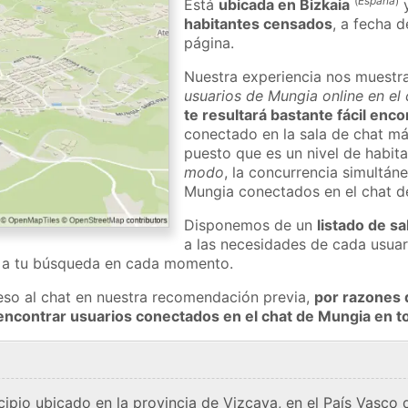
(
España
)
Está
ubicada en Bizkaia
habitantes censados
, a fecha d
página.
Nuestra experiencia nos muestr
usuarios de Mungia online en el
te resultará bastante fácil enc
conectado en la sala de chat má
puesto que es un nivel de habita
modo
, la concurrencia simultán
Mungia conectados en el chat 
Disponemos de un
listado de sa
a las necesidades de cada usuar
a a tu búsqueda en cada momento.
eso al chat en nuestra recomendación previa,
por razones 
encontrar usuarios conectados en el chat de Mungia en
ipio ubicado en la provincia de Vizcaya, en el País Vasco d