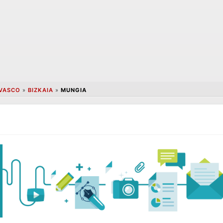
 VASCO
»
BIZKAIA
»
MUNGIA