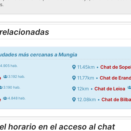
s.
 relacionadas
ciudades más cercanas a Mungia
4.905 hab.
11.45km •
Chat de Sope
3.192 hab.
o
11.77km •
Chat de Erand
3.190 hab.
12km •
Chat de Leioa
4.848 hab.
e
12.08km •
Chat de Bilb
l horario en el acceso al chat