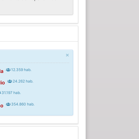
×
12.359 hab.
la
24.262 hab.
io
31.197 hab.
354.860 hab.
ao