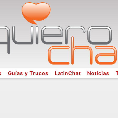
s
Guías y Trucos
LatinChat
Noticias