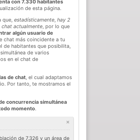
enta con 7.330 habitantes
tualización de esta página.
a que,
estadísticamente
,
hay 2
l chat actualmente
, por lo que
ontrar algún usuario de
e chat más coincidente a tu
 de habitantes que posibilita,
 simultánea de varios
os en el chat de
las de chat
, el cual adaptamos
io. Por tanto, te mostramos el
de concurrencia simultánea
n todo momento
.
×
blación de 7,326 y un área de