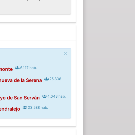
×
6.117 hab.
monte
25.838
nueva de la Serena
4.048 hab.
oyo de San Serván
33.588 hab.
endralejo