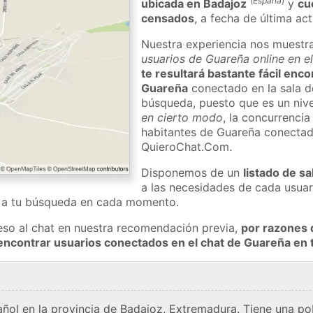
(
España
)
ubicada en Badajoz
y
cu
censados
, a fecha de última ac
Nuestra experiencia nos muestr
usuarios de Guareña online en e
te resultará bastante fácil enc
Guareña
conectado en la sala d
búsqueda, puesto que es un nivel
en cierto modo
, la concurrencia
habitantes de Guareña conectad
QuieroChat.Com.
Disponemos de un
listado de sa
a las necesidades de cada usuar
a a tu búsqueda en cada momento.
eso al chat en nuestra recomendación previa,
por razones 
encontrar usuarios conectados en el chat de Guareña e
ñol en la provincia de Badajoz, Extremadura. Tiene una po