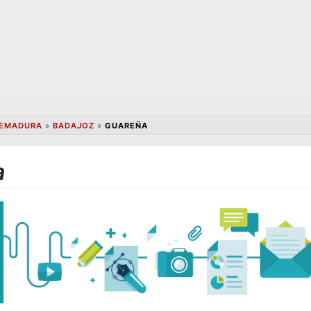
EMADURA
»
BADAJOZ
»
GUAREÑA
a