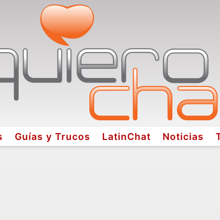
s
Guías y Trucos
LatinChat
Noticias