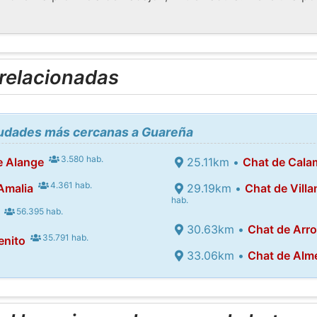
 relacionadas
ciudades más cercanas a Guareña
3.580 hab.
e Alange
25.11km •
Chat de Cala
4.361 hab.
Amalia
29.19km •
Chat de Villa
hab.
56.395 hab.
30.63km •
Chat de Arr
35.791 hab.
enito
33.06km •
Chat de Alm