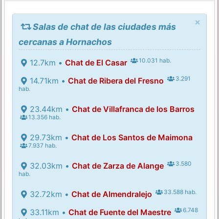
×
Salas de chat de las ciudades más
cercanas a Hornachos
10.031 hab.
12.7km •
Chat de El Casar
3.291
14.71km •
Chat de Ribera del Fresno
hab.
23.44km •
Chat de Villafranca de los Barros
13.356 hab.
29.73km •
Chat de Los Santos de Maimona
7.937 hab.
3.580
32.03km •
Chat de Zarza de Alange
hab.
33.588 hab.
32.72km •
Chat de Almendralejo
6.748
33.11km •
Chat de Fuente del Maestre