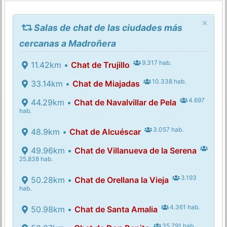
×
Salas de chat de las ciudades más
cercanas a Madroñera
9.317 hab.
11.42km •
Chat de Trujillo
10.338 hab.
33.14km •
Chat de Miajadas
4.697
44.29km •
Chat de Navalvillar de Pela
hab.
3.057 hab.
48.9km •
Chat de Alcuéscar
49.96km •
Chat de Villanueva de la Serena
25.838 hab.
3.193
50.28km •
Chat de Orellana la Vieja
hab.
4.361 hab.
50.98km •
Chat de Santa Amalia
35.791 hab.