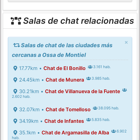
Salas de chat relacionadas
×
Salas de chat de las ciudades más
cercanas a Ossa de Montiel
3.161 hab.
17.77km •
Chat de El Bonillo
3.985 hab.
24.45km •
Chat de Munera
30.21km •
Chat de Villanueva de la Fuente
2.602 hab.
38.095 hab.
32.07km •
Chat de Tomelloso
5.835 hab.
34.19km •
Chat de Infantes
6.902
35.1km •
Chat de Argamasilla de Alba
hab.