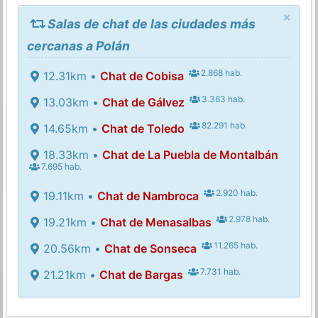
×
Salas de chat de las ciudades más
cercanas a Polán
2.868 hab.
12.31km •
Chat de Cobisa
3.363 hab.
13.03km •
Chat de Gálvez
82.291 hab.
14.65km •
Chat de Toledo
18.33km •
Chat de La Puebla de Montalbán
7.695 hab.
2.920 hab.
19.11km •
Chat de Nambroca
2.978 hab.
19.21km •
Chat de Menasalbas
11.265 hab.
20.56km •
Chat de Sonseca
7.731 hab.
21.21km •
Chat de Bargas