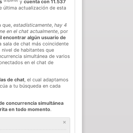
(
España
)
s
y
cuenta con 11.537
e última actualización de esta
a que,
estadísticamente
,
hay 4
ine en el chat actualmente
, por
il encontrar algún usuario de
 sala de chat más coincidente
 nivel de habitantes que
oncurrencia simultánea de varios
onectados en el chat de
las de chat
, el cual adaptamos
decúa a tu búsqueda en cada
de concurrencia simultánea
arita en todo momento
.
×