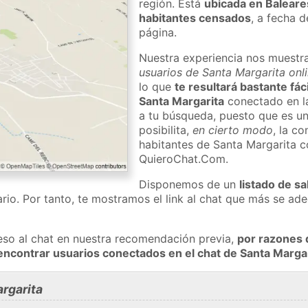
región. Está
ubicada en Baleare
habitantes censados
, a fecha d
página.
Nuestra experiencia nos muestr
usuarios de Santa Margarita onl
lo que
te resultará bastante fác
Santa Margarita
conectado en la
a tu búsqueda, puesto que es un
posibilita,
en cierto modo
, la c
habitantes de Santa Margarita c
QuieroChat.Com.
Disponemos de un
listado de sa
rio. Por tanto, te mostramos el link al chat que más se a
eso al chat en nuestra recomendación previa,
por razones 
encontrar usuarios conectados en el chat de Santa Marg
rgarita