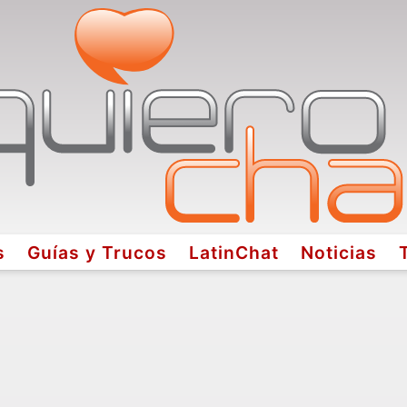
s
Guías y Trucos
LatinChat
Noticias