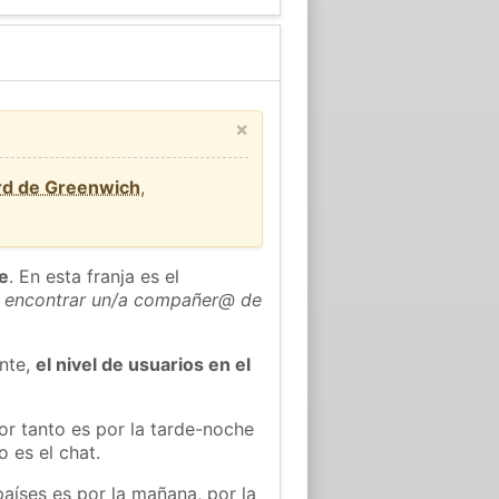
×
rd de Greenwich
,
he
. En esta franja es el
 encontrar un/a compañer@ de
ente,
el nivel de usuarios en el
or tanto es por la tarde-noche
 es el chat.
países es por la mañana, por la