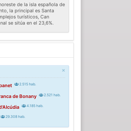
oreste de la isla española de
to, la principal es Santa
mplejos turísticos, Can
nal se sitúa en el 23,6%.
×
2.515 hab.
panet
2.521 hab.
franca de Bonany
4.185 hab.
d'Alcúdia
29.308 hab.