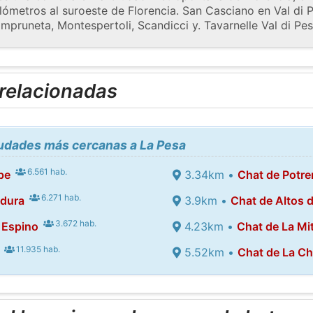
lómetros al suroeste de Florencia. San Casciano en Val di P
 Impruneta, Montespertoli, Scandicci y. Tavarnelle Val di Pes
 relacionadas
iudades más cercanas a La Pesa
6.561 hab.
pe
3.34km •
Chat de Potre
6.271 hab.
adura
3.9km •
Chat de Altos 
3.672 hab.
 Espino
4.23km •
Chat de La Mi
11.935 hab.
5.52km •
Chat de La Ch