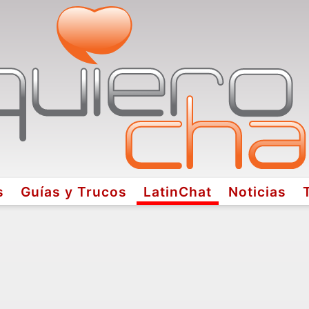
s
Guías y Trucos
LatinChat
Noticias