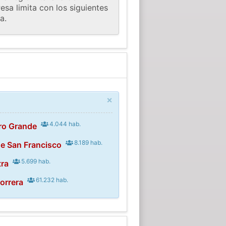
esa limita con los siguientes
a.
×
4.044 hab.
ro Grande
8.189 hab.
de San Francisco
5.699 hab.
tra
61.232 hab.
orrera