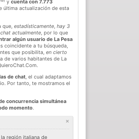
má
)
y
cuenta con 7.773
e última actualización de esta
a que,
estadísticamente
,
hay 3
l chat actualmente
, por lo que
ontrar algún usuario de La Pesa
s coincidente a tu búsqueda,
ntes que posibilita,
en cierto
ea de varios habitantes de La
QuieroChat.Com.
las de chat
, el cual adaptamos
io. Por tanto, te mostramos el
de concurrencia simultánea
 todo momento
.
×
a región italiana de