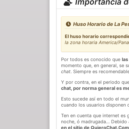
Importancia de
Huso Horario de La P
El huso horario correspondi
la zona horaria America/Pan
Por todos es conocido que
las
momento que, en general, se su
chat
. Siempre es recomendable
Y por contra, en el periodo qu
chat, por norma general es m
Esto sucede así en todo el mun
cuando los usuarios disponen d
Ten en cuenta que internet es 
noche, ó madrugada… Debido 
en el sitio de QuieroChat.Co