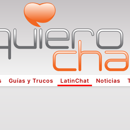
s
Guías y Trucos
LatinChat
Noticias