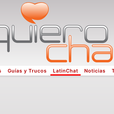
s
Guías y Trucos
LatinChat
Noticias