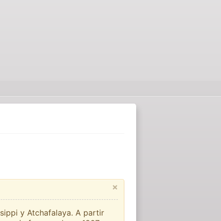
×
sippi y Atchafalaya. A partir