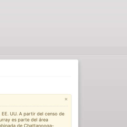
×
EE. UU. A partir del censo de
rray es parte del área
combinada de Chattanooga-