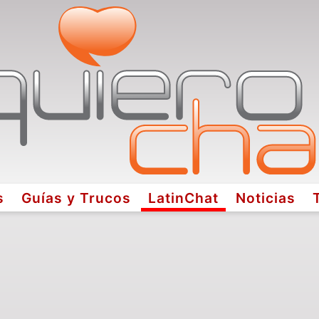
s
Guías y Trucos
LatinChat
Noticias