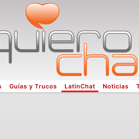
s
Guías y Trucos
LatinChat
Noticias