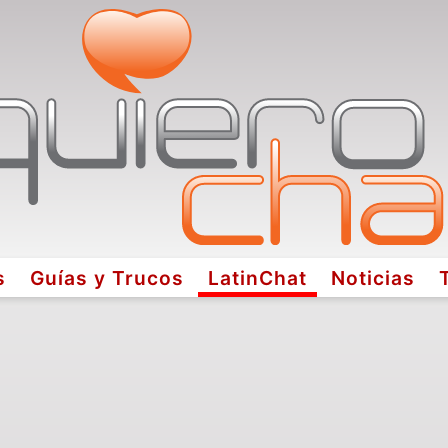
s
Guías y Trucos
LatinChat
Noticias