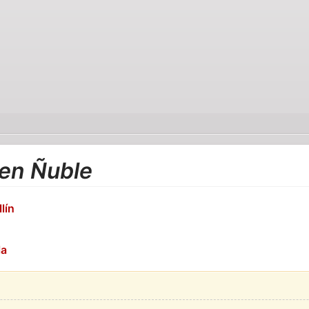
 en Ñuble
lín
la